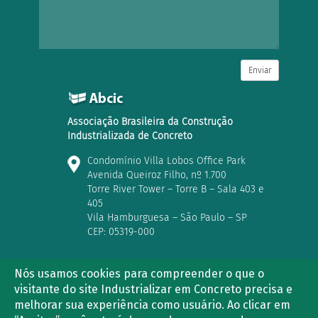
Enviar
Associação Brasileira da Construção
Industrializada de Concreto
Condomínio Villa Lobos Office Park
Avenida Queiroz Filho, nº 1.700
Torre River Tower – Torre B – Sala 403 e
405
Vila Hamburguesa – São Paulo – SP
CEP: 05319-000
Nós usamos cookies para compreender o que o
visitante do site Industrializar em Concreto precisa e
(11) 3763-2839 | (11) 3021-5733
melhorar sua experiência como usuário. Ao clicar em