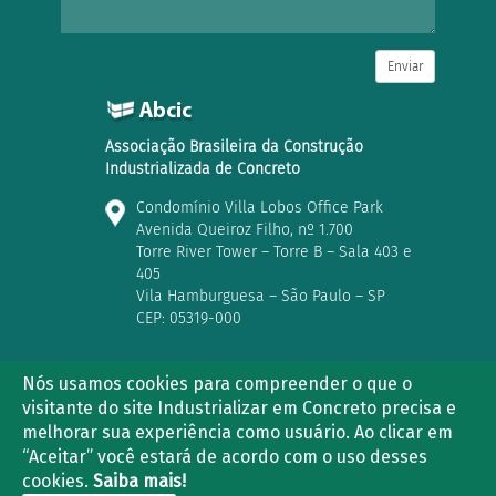
Enviar
Associação Brasileira da Construção
Industrializada de Concreto
Condomínio Villa Lobos Office Park
Avenida Queiroz Filho, nº 1.700
Torre River Tower – Torre B – Sala 403 e
405
Vila Hamburguesa – São Paulo – SP
CEP: 05319-000
Nós usamos cookies para compreender o que o
visitante do site Industrializar em Concreto precisa e
(11) 3763-2839 | (11) 3021-5733
melhorar sua experiência como usuário. Ao clicar em
“Aceitar” você estará de acordo com o uso desses
cookies.
Saiba mais!