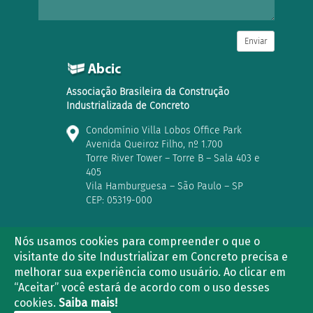
Enviar
Associação Brasileira da Construção
Industrializada de Concreto
Condomínio Villa Lobos Office Park
Avenida Queiroz Filho, nº 1.700
Torre River Tower – Torre B – Sala 403 e
405
Vila Hamburguesa – São Paulo – SP
CEP: 05319-000
Nós usamos cookies para compreender o que o
visitante do site Industrializar em Concreto precisa e
(11) 3763-2839 | (11) 3021-5733
melhorar sua experiência como usuário. Ao clicar em
“Aceitar” você estará de acordo com o uso desses
cookies.
Saiba mais!