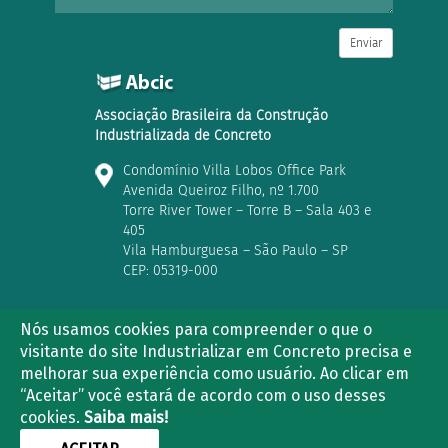
Enviar
Associação Brasileira da Construção
Industrializada de Concreto
Condomínio Villa Lobos Office Park
Avenida Queiroz Filho, nº 1.700
Torre River Tower – Torre B – Sala 403 e
405
Vila Hamburguesa – São Paulo – SP
CEP: 05319-000
Nós usamos cookies para compreender o que o
visitante do site Industrializar em Concreto precisa e
(11) 3763-2839 | (11) 3021-5733
melhorar sua experiência como usuário. Ao clicar em
“Aceitar” você estará de acordo com o uso desses
cookies.
Saiba mais!