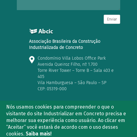
Enviar
Associação Brasileira da Construção
Industrializada de Concreto
Condomínio Villa Lobos Office Park
Avenida Queiroz Filho, nº 1.700
Torre River Tower – Torre B – Sala 403 e
405
Vila Hamburguesa – São Paulo – SP
CEP: 05319-000
Nós usamos cookies para compreender o que o
visitante do site Industrializar em Concreto precisa e
(11) 3763-2839 | (11) 3021-5733
melhorar sua experiência como usuário. Ao clicar em
“Aceitar” você estará de acordo com o uso desses
cookies.
Saiba mais!